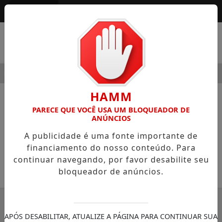
Entrar
MENU
MODERNIDADE
HOSPITAL SAMARITANO HIGIENÓPOLIS CO
HAMM
NOTÍCIAS
COLUNISTAS
PARECE QUE VOCÊ USA UM BLOQUEADOR DE
ANÚNCIOS
Entendendo as diferenças
A publicidade é uma fonte importante de
Colunista *Paulo Eduardo de Barros
financiamento do nosso conteúdo. Para
Fonseca
continuar navegando, por favor desabilite seu
bloqueador de anúncios.
SEMANÁRIO ZONA NORTE
18/04/2026 03:49
APÓS DESABILITAR, ATUALIZE A PÁGINA PARA CONTINUAR SUA