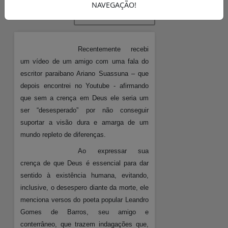
A-
A+
NAVEGAÇÃO!
REPORTAR ERROS
Recentemente recebi
um vídeo de um amigo com uma fala do
escritor paraibano Ariano Suassuna – que
depois encontrei no Youtube - afirmando
que sem a crença em Deus ele seria um
ser “desesperado” por não conseguir
suportar a visão dura e amarga de um
mundo repleto de diferenças.
Ao expressar sua
crença de que Deus é essencial para dar
sentido à existência humana, evitando,
inclusive, o desespero diante da morte, ele
menciona versos do poeta popular Leandro
Gomes de Barros, seu amigo e
conterrâneo, que trazem indagações que,