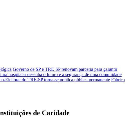
ológica
Governo de SP e TRE-SP renovam parceria para garantir
tura hospitalar desenha o futuro e a segurança de uma comunidade
co-Eleitoral do TRE-SP torna-se política pública permanente
Fábrica
nstituições de Caridade