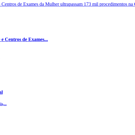
 e Centros de Exames...
al
,...