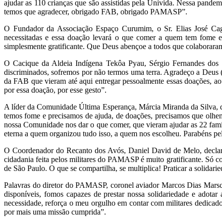
ajudar as 110 crianças que são assistidas pela Univida. Nessa pand
temos que agradecer, obrigado FAB, obrigado PAMASP”.
O Fundador da Associação Espaço Curumim, o Sr. Elias José Cag
necessitadas e essa doação levará o que comer a quem tem fome
simplesmente gratificante. Que Deus abençoe a todos que colaboraram 
O Cacique da Aldeia Indígena Tekôa Pyau, Sérgio Fernandes dos Sa
discriminados, sofremos por não termos uma terra. Agradeço a Deus (
da FAB que vieram até aqui entregar pessoalmente essas doações,
por essa doação, por esse gesto”.
A líder da Comunidade Última Esperança, Márcia Miranda da Silva,
temos fome e precisamos de ajuda, de doações, precisamos que olhe
nossa Comunidade nos dar o que comer, que vieram ajudar as 22 famíl
eterna a quem organizou tudo isso, a quem nos escolheu. Parabéns
O Coordenador do Recanto dos Avós, Daniel David de Melo, declarou
cidadania feita pelos militares do PAMASP é muito gratificante. Só c
de São Paulo. O que se compartilha, se multiplica! Praticar a solidar
Palavras do diretor do PAMASP, coronel aviador Marcos Dias Marsc
disponíveis, fomos capazes de prestar nossa solidariedade e adota
necessidade, reforça o meu orgulho em contar com militares dedica
por mais uma missão cumprida”.