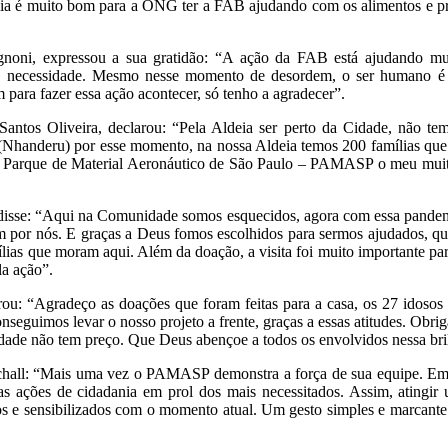
emia é muito bom para a ONG ter a FAB ajudando com os alimentos e pro
noni, expressou a sua gratidão: “A ação da FAB está ajudando mui
 e necessidade. Mesmo nesse momento de desordem, o ser humano é
para fazer essa ação acontecer, só tenho a agradecer”.
ntos Oliveira, declarou: “Pela Aldeia ser perto da Cidade, não te
Nhanderu) por esse momento, na nossa Aldeia temos 200 famílias que p
 ao Parque de Material Aeronáutico de São Paulo – PAMASP o meu mui
 disse: “Aqui na Comunidade somos esquecidos, agora com essa pande
m por nós. E graças a Deus fomos escolhidos para sermos ajudados, q
ias que moram aqui. Além da doação, a visita foi muito importante pa
 pela ação”.
: “Agradeço as doações que foram feitas para a casa, os 27 idosos fi
onseguimos levar o nosso projeto a frente, graças a essas atitudes. Obr
iedade não tem preço. Que Deus abençoe a todos os envolvidos nessa bri
hall: “Mais uma vez o PAMASP demonstra a força de sua equipe. Em 
r as ações de cidadania em prol dos mais necessitados. Assim, ating
dos e sensibilizados com o momento atual. Um gesto simples e marcant