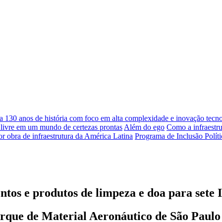
a 130 anos de história com foco em alta complexidade e inovação tecn
livre em um mundo de certezas prontas
Além do ego
Como a infraestru
r obra de infraestrutura da América Latina
Programa de Inclusão Políti
s e produtos de limpeza e doa para sete I
Parque de Material Aeronáutico de São Paulo