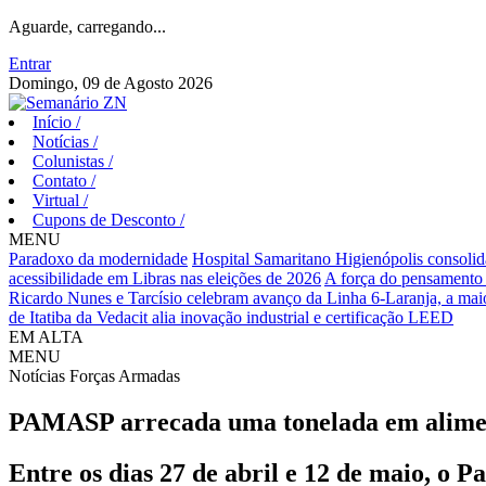
Aguarde, carregando...
Entrar
Domingo, 09 de Agosto 2026
Início
/
Notícias
/
Colunistas
/
Contato
/
Virtual
/
Cupons de Desconto
/
MENU
Paradoxo da modernidade
Hospital Samaritano Higienópolis consolid
acessibilidade em Libras nas eleições de 2026
A força do pensamento 
Ricardo Nunes e Tarcísio celebram avanço da Linha 6-Laranja, a maio
de Itatiba da Vedacit alia inovação industrial e certificação LEED
EM ALTA
MENU
Notícias
Forças Armadas
PAMASP arrecada uma tonelada em alimento
Entre os dias 27 de abril e 12 de maio, o 