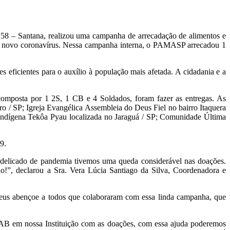
258 – Santana, realizou uma campanha de arrecadação de alimentos e
do novo coronavírus. Nessa campanha interna, o PAMASP arrecadou 1
eficientes para o auxílio à população mais afetada. A cidadania e a
mposta por 1 2S, 1 CB e 4 Soldados, foram fazer as entregas. As
o / SP; Igreja Evangélica Assembleia do Deus Fiel no bairro Itaquera
 Indígena Tekôa Pyau localizada no Jaraguá / SP; Comunidade Última
9.
o delicado de pandemia tivemos uma queda considerável nas doações.
!”, declarou a Sra. Vera Lúcia Santiago da Silva, Coordenadora e
Deus abençoe a todos que colaboraram com essa linda campanha, que
 FAB em nossa Instituição com as doações, com essa ajuda poderemos