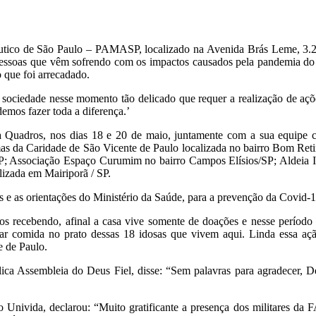
náutico de São Paulo – PAMASP, localizado na Avenida Brás Leme, 3.
as pessoas que vêm sofrendo com os impactos causados pela pandemia 
o que foi arrecadado.
iedade nesse momento tão delicado que requer a realização de ações 
demos fazer toda a diferença.’
Quadros, nos dias 18 e 20 de maio, juntamente com a sua equipe co
s da Caridade de São Vicente de Paulo localizada no bairro Bom Retir
 SP; Associação Espaço Curumim no bairro Campos Elísios/SP; Aldeia
lizada em Mairiporã / SP.
os e as orientações do Ministério da Saúde, para a prevenção da Covid-1
mos recebendo, afinal a casa vive somente de doações e nesse períod
r comida no prato dessas 18 idosas que vivem aqui. Linda essa ação
 de Paulo.
lica Assembleia do Deus Fiel, disse: “Sem palavras para agradecer, 
o Univida, declarou: “Muito gratificante a presença dos militares da