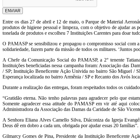
ENVIAR
Entre os dias 27 de abril e 12 de maio, o Parque de Material Aero
produtos de higiene pessoal e limpeza, com o objetivo de ajudar 
tonelada de produtos e escolheu 7 Instituições Carentes para doar tud
O PAMASP se sensibilizou e propagou o compromisso social com a soc
solidariedade, fazem parte da missão de todos os militares. ‘Juntos po
A Chefe da Comunicação Social do PAMASP, a 2° tenente Tatiana 
Instituições beneficiadas nessa campanha foram: Associação das Dama
/ SP; Instituição Beneficente Ação Univida no bairro São Miguel /
Esperança localizada no bairro Armênia / SP e Recanto dos Avós loca
Durante a realização das entregas, foram respeitados todos os cuidad
“Gratidão eterna. Não tenho palavras para agradecer pelo que esta
Somente agradecer essa atitude do PAMASP em vir até aqui coloca
Administradora da Associação das Damas da Caridade de São Vicente
A Senhora Eliana Alves Camello Silva, Diáconiza da Igreja Evangé
Deus dê em dobro a cada um, obrigada por ajudar essas 20 famílias”.
Gilmarcy Gomes de Pina, Presidente da Instituição Beneficente Açã