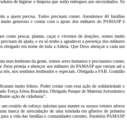
dutos de higiene e limpeza que serão entregues aos necessitados. Só
to a quem precisa. Todos precisam comer. Atendemos 40 famílias
 muito generoso e contar com o apoio dos militares do PAMASP é
mos como pescar, plantar, caçar e vivemos de doações, somos muito
recisam de ajuda, e eu só tenho a agradecer a presença dos militares
to obrigado em nome de toda a Aldeia. Que Deus abençoe a cada um
mia nem lembram da gente, somos seres humanos e precisamos comer,
ue Deus proteja e abençoe aos militares do PAMASP que vieram até a
ra nós, nos sentimos lembrados e especiais. Obrigada a FAB. Gratidão
caram muito felizes. Poder contar com essa ação de solidariedade e
igado Força Aérea Brasileira. Obrigado Parque de Material Aeronáutico
lhante ação de cidadania”.
um cenário de esforço máximo para manter os nossos vetores aéreos
ir uma marca de arrecadação de uma tonelada em gêneros de primeira
e para a vida das famílias e comunidades carentes. Parabéns PAMASP