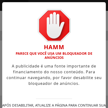
Entrar
MENU
ODERNIDADE
HOSPITAL SAMARITANO HIGIENÓPOLIS CON
HAMM
NOTÍCIAS
COLUNISTAS
PARECE QUE VOCÊ USA UM BLOQUEADOR DE
ANÚNCIOS
O perdão
A publicidade é uma fonte importante de
Colunista Paulo Eduardo de Barros
financiamento do nosso conteúdo. Para
Fonseca
continuar navegando, por favor desabilite seu
bloqueador de anúncios.
02/12/2023 09:05
SEMANÁRIO ZONA NORTE
APÓS DESABILITAR, ATUALIZE A PÁGINA PARA CONTINUAR SUA