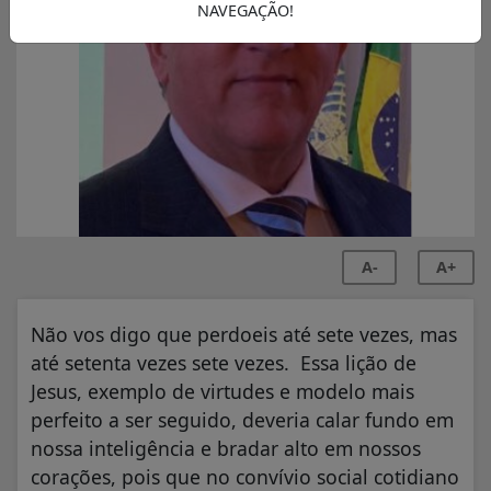
NAVEGAÇÃO!
A-
A+
Não vos digo que perdoeis até sete vezes, mas
até setenta vezes sete vezes. Essa lição de
Jesus, exemplo de virtudes e modelo mais
perfeito a ser seguido, deveria calar fundo em
nossa inteligência e bradar alto em nossos
corações, pois que no convívio social cotidiano