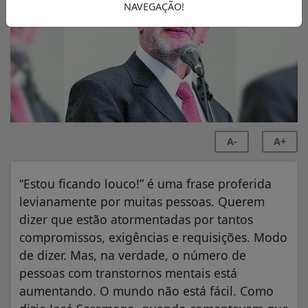
NAVEGAÇÃO!
A-
A+
“Estou ficando louco!” é uma frase proferida
levianamente por muitas pessoas. Querem
dizer que estão atormentadas por tantos
compromissos, exigências e requisições. Modo
de dizer. Mas, na verdade, o número de
pessoas com transtornos mentais está
aumentando. O mundo não está fácil. Como