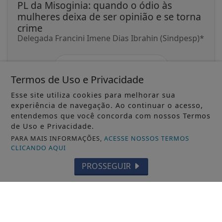
PL da Misoginia: quando o ódio às
mulheres deixa de ser opinião e se torna
crime
Delegada Francini Imene Dias Ibrahin (Sindpesp)*
ACESSAR
Termos de Uso e Privacidade
Esse site utiliza cookies para melhorar sua
experiência de navegação. Ao continuar o acesso,
entendemos que você concorda com nossos Termos
de Uso e Privacidade.
PARA MAIS INFORMAÇÕES,
ACESSE NOSSOS TERMOS
CLICANDO AQUI
Não possui uma conta?
PROSSEGUIR
Você pode ler matérias exclusivas, anunciar
classificados e muito mais!
CRIAR MINHA CONTA