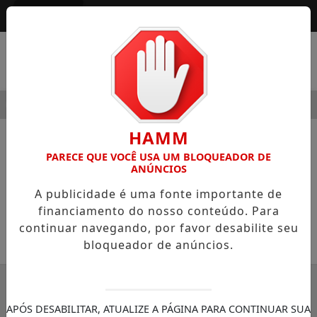
Entrar
MENU
ODERNIDADE
HOSPITAL SAMARITANO HIGIENÓPOLIS CO
HAMM
NOTÍCIAS
COLUNISTAS
PARECE QUE VOCÊ USA UM BLOQUEADOR DE
ANÚNCIOS
Estamos ficando mais loucos?
A publicidade é uma fonte importante de
Colunista José Renato Nalini
financiamento do nosso conteúdo. Para
continuar navegando, por favor desabilite seu
28/09/2024 11:21
bloqueador de anúncios.
SEMANÁRIO ZONA NORTE
APÓS DESABILITAR, ATUALIZE A PÁGINA PARA CONTINUAR SUA