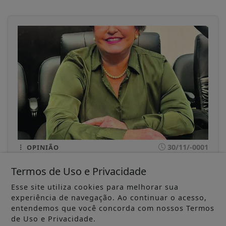
30/11/-0001
OPINIÃO
PL da Misoginia: quando o ódio às
Termos de Uso e Privacidade
mulheres deixa de ser opinião e se torna
crime
Esse site utiliza cookies para melhorar sua
Delegada Francini Imene Dias Ibrahin (Sindpesp)*
experiência de navegação. Ao continuar o acesso,
entendemos que você concorda com nossos Termos
de Uso e Privacidade.
ACESSAR