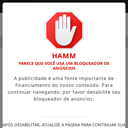
Entrar
MENU
ERNIDADE
HOSPITAL SAMARITANO HIGIENÓPOLIS CONSO
HAMM
NOTÍCIAS
DATAS
PARECE QUE VOCÊ USA UM BLOQUEADOR DE
ANÚNCIOS
É Natal, tempo de falar com o
A publicidade é uma fonte importante de
coração e pensar no amor ao
financiamento do nosso conteúdo. Para
próximo
continuar navegando, por favor desabilite seu
Finda-se mais um ano e é chegado o
bloqueador de anúncios.
momento de mais uma vez refletirmos
sobre nossos dias passados
APÓS DESABILITAR, ATUALIZE A PÁGINA PARA CONTINUAR SUA
30/11/-0001 00:00