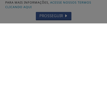
PARA MAIS INFORMAÇÕES,
ACESSE NOSSOS TERMOS
CLICANDO AQUI
PROSSEGUIR
Não possui uma conta?
Você pode ler matérias exclusivas, anunciar
classificados e muito mais!
CRIAR MINHA CONTA
SIGA
SEMANÁRIO ZN
NAS REDES SOCIAIS