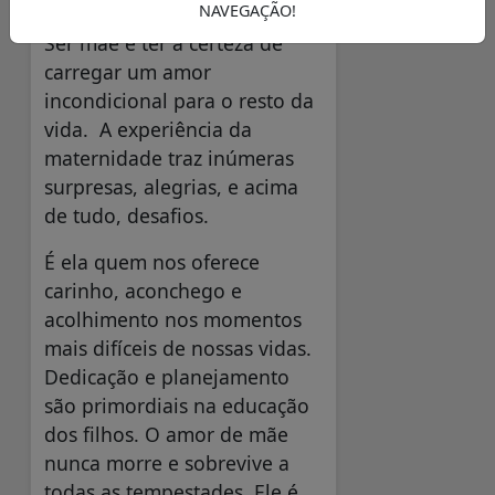
NAVEGAÇÃO!
Ser mãe é ter a certeza de
carregar um amor
incondicional para o resto da
vida. A experiência da
maternidade traz inúmeras
surpresas, alegrias, e acima
de tudo, desafios.
É ela quem nos oferece
carinho, aconchego e
acolhimento nos momentos
mais difíceis de nossas vidas.
Dedicação e planejamento
são primordiais na educação
dos filhos. O amor de mãe
nunca morre e sobrevive a
todas as tempestades. Ele é