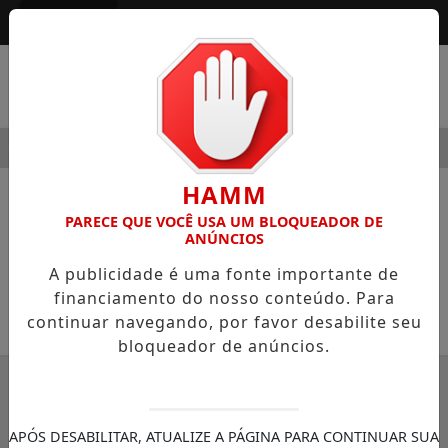
Entrar
MENU
MODERNIDADE
HOSPITAL SAMARITANO HIGIENÓPOLIS C
HAMM
NOTÍCIAS
EDITORIAL
PARECE QUE VOCÊ USA UM BLOQUEADOR DE
ANÚNCIOS
Dia das Mães
A publicidade é uma fonte importante de
Editorial
financiamento do nosso conteúdo. Para
continuar navegando, por favor desabilite seu
SEMANÁRIO ZONA NORTE
bloqueador de anúncios.
05/05/2022 23:49
A-
A+
APÓS DESABILITAR, ATUALIZE A PÁGINA PARA CONTINUAR SUA