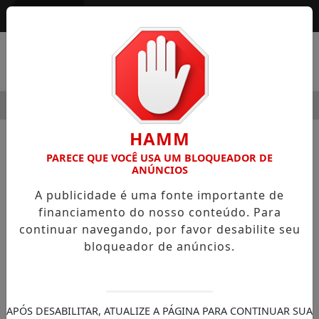
Entrar
MENU
ODERNIDADE
HOSPITAL SAMARITANO HIGIENÓPOLIS CON
HAMM
NOTÍCIAS
DATAS
PARECE QUE VOCÊ USA UM BLOQUEADOR DE
ANÚNCIOS
Cerimônia militar celebra os 80 anos
A publicidade é uma fonte importante de
do Parque de Material Aeronáutico
financiamento do nosso conteúdo. Para
de São Paulo
continuar navegando, por favor desabilite seu
Parque de Material Aeronáutico de São
bloqueador de anúncios.
Paulo completa 80 anos
30/11/-0001 00:00
SEMANÁRIO ZONA NORTE
APÓS DESABILITAR, ATUALIZE A PÁGINA PARA CONTINUAR SUA