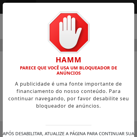
Entrar
MENU
MODERNIDADE
HOSPITAL SAMARITANO HIGIENÓPOLIS CO
HAMM
NOTÍCIAS
COLUNISTAS
PARECE QUE VOCÊ USA UM BLOQUEADOR DE
ANÚNCIOS
A busca da felicidade
A publicidade é uma fonte importante de
Colunista Paulo Eduardo de Barros
financiamento do nosso conteúdo. Para
Fonseca
continuar navegando, por favor desabilite seu
bloqueador de anúncios.
27/01/2022 19:23
SEMANÁRIO ZONA NORTE
APÓS DESABILITAR, ATUALIZE A PÁGINA PARA CONTINUAR SUA