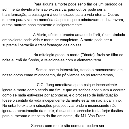
Para alguns a morte pode ser o fim de um período de
sofrimento devido à tensão excessiva, para outros pode ser a
transformação, a passagem à continuidade para a vida eterna. Outros
morrem para viver na memória daqueles que o admiravam e idolatravam,
outros morrem anonimamente e indigentemente.
A Morte, décimo terceiro arcano do Tarô, é um símbolo
ambivalente onde vida e morte se completam. A morte pode ser a
suprema libertação e transformação das coisas.
Na mitologia grega, a morte (Tânato), fazia-se filha da
noite e irmã do Sonho, e relaciona-se com o elemento terra.
Somos poeira interestelar, sendo o macrocosmo em
nosso corpo como microcosmo, do pó viemos ao pó retornaremos,
C.G. Jung acreditava que a psique inconsciente
ignora a morte como sendo um fim, e que os sonhos continuam a ocorrer
como se nada estivesse por acontecer, e o processo de individuação
fosse o sentido da vida independente da morte estar ou não a caminho.
No entanto existem situações prospectivas onde o inconsciente não
ignora a aproximação da morte, é quando o sonhador tenta forjar ilusões
para si mesmo a respeito do fim eminente, diz M.L.Von Franz.
Sonhos com morte são comuns, podem ser