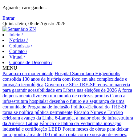
Aguarde, carregando...
Entrar
Quinta-feira, 06 de Agosto 2026
Início
/
Notícias
/
Colunistas
/
Contato
/
Virtual
/
Cupons de Desconto
/
MENU
Paradoxo da modernidade
Hospital Samaritano Higienópolis
consolida 130 anos de história com foco em alta complexidade e
inovação tecnológica
Governo de SP e TRE-SP renovam parceria
para garantir acessibilidade em Libras nas eleições de 2026
A força
do pensamento livre em um mundo de certezas prontas
Como a
infraestrutura hospitalar desenha o futuro e a segurança de uma
comunidade
Programa de Inclusão Político-Eleitoral do TRE-SP
torna-se política pública permanente
Ricardo Nunes e Tarcísio
celebram avanço da Linha 6-Laranja, a maior obra de infraestrutura
da América Latina
Fábrica de Itatiba da Vedacit alia inovação
industrial e certificação LEED
Foram meses de obras para deixar
tudo pronto; área de 100 mil m2 conta com exposição de aviões,