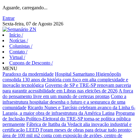
Aguarde, carregando...
Entrar
Sexta-feira, 07 de Agosto 2026
Início
/
Notícias
/
Colunistas
/
Contato
/
Virtual
/
Cupons de Desconto
/
MENU
Paradoxo da modernidade
Hospital Samaritano Higienópolis
consolida 130 anos de história com foco em alta complexidade e
inovação tecnológica
Governo de SP e TRE-SP renovam parceria
para garantir acessibilidade em Libras nas eleições de 2026
A força
do pensamento livre em um mundo de certezas prontas
Como a
infraestrutura hospitalar desenha o futuro e a segurança de uma
comunidade
Ricardo Nunes e Tarcísio celebram avanço da Linha 6-
Laranja, a maior obra de infraestrutura da América Latina
Programa
de Inclusão Político-Eleitoral do TRE-SP torna-se política pública
permanente
Fábrica de Itatiba da Vedacit alia inovação industrial e
certificação LEED
Foram meses de obras para deixar tudo pronto;
área de 100 mil m2 conta com exposição de aviões, centro de