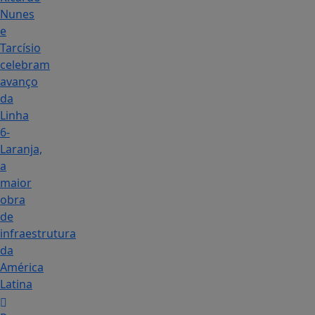
Nunes
e
Tarcísio
celebram
avanço
da
Linha
6-
Laranja,
a
maior
obra
de
infraestrutura
da
América
Latina