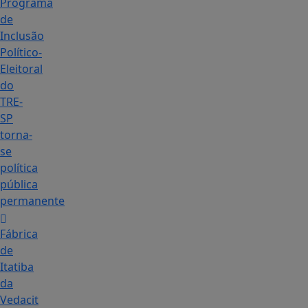
Programa
de
Inclusão
Político-
Eleitoral
do
TRE-
SP
torna-
se
política
pública
permanente
Fábrica
de
Itatiba
da
Vedacit