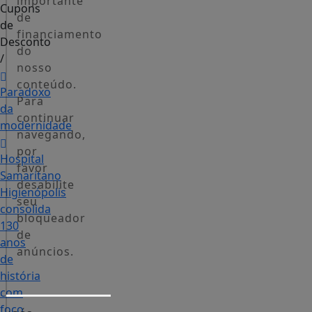
importante
Cupons
de
de
financiamento
Desconto
do
/
nosso
conteúdo.
Paradoxo
Para
da
continuar
modernidade
navegando,
por
Hospital
favor
Samaritano
desabilite
Higienópolis
seu
consolida
bloqueador
130
de
anos
anúncios.
de
história
com
foco