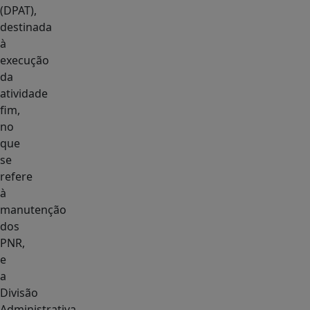
(DPAT),
destinada
à
execução
da
atividade
fim,
no
que
se
refere
à
manutenção
dos
PNR,
e
a
Divisão
Administrativa