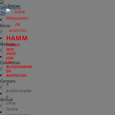
Entrar
Início
/
HAMM
Notícias
PARECE
QUE
/
VOCÊ
USA
Colunistas
UM
BLOQUEADOR
/
DE
ANÚNCIOS
Contato
A
/
publicidade
é
Virtual
uma
/
fonte