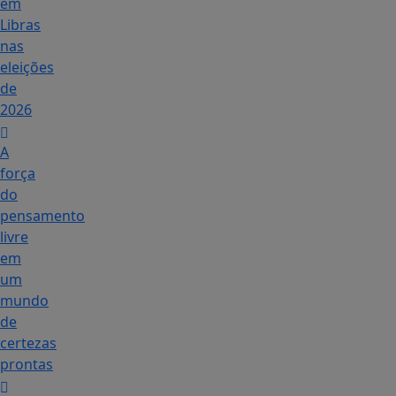
em
Libras
nas
eleições
de
2026
A
força
do
pensamento
livre
em
um
mundo
de
certezas
prontas