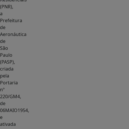
(PNR),
a
Prefeitura
de
Aeronáutica
de
São
Paulo
(PASP),
criada
pela
Portaria
nº
220/GM4,
de
06MAIO1954,
e
ativada