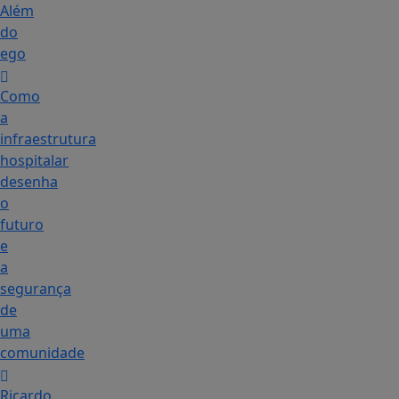
Além
do
ego
Como
a
infraestrutura
hospitalar
desenha
o
futuro
e
a
segurança
de
uma
comunidade
Ricardo