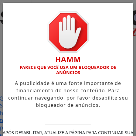
Entrar
Início
/
Notícias
/
Colunistas
/
Contato
/
HAMM
PARECE QUE VOCÊ USA UM BLOQUEADOR DE
Virtual
/
ANÚNCIOS
A publicidade é uma fonte importante de
Cupons de
financiamento do nosso conteúdo. Para
Desconto
/
continuar navegando, por favor desabilite seu
Paradoxo da modernidade
Hospital
bloqueador de anúncios.
Samaritano Higienópolis consolida 130 anos de
história com foco em alta complexidade e inovação
tecnológica
Governo de SP e TRE-SP renovam
parceria para garantir acessibilidade em Libras nas
APÓS DESABILITAR, ATUALIZE A PÁGINA PARA CONTINUAR SUA
eleições de 2026
A força do pensamento livre em