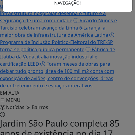
NAVEGAÇÃO!
um mundo de certezas prontas
Como a
infraestrutura hospitalar desenha o futuro e a
segurança de uma comunidade
Ricardo Nunes e
Tarcísio celebram avanço da Linha 6-Laranja, a
maior obra de infraestrutura da América Latina
Programa de Inclusão Político-Eleitoral do TRE-SP
torna-se política pública permanente
Fábrica de
Itatiba da Vedacit alia inovação industrial e
certificação LEED
Foram meses de obras para
deixar tudo pronto; área de 100 mil m2 conta com
exposição de aviões, centro de convenções, áreas
de entretenimento e espaços interativos
EM ALTA
MENU
Notícias
Bairros
Jardim São Paulo completa 85
anos de existência no dia 17