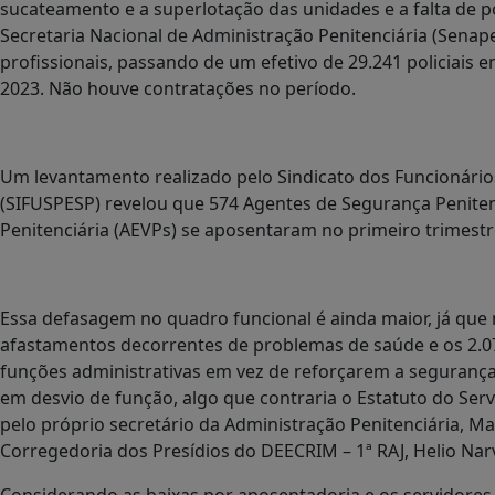
sucateamento e a superlotação das unidades e a falta de p
Secretaria Nacional de Administração Penitenciária (Senape
profissionais, passando de um efetivo de 29.241 policiai
2023. Não houve contratações no período.
Um levantamento realizado pelo Sindicato dos Funcionário
(SIFUSPESP) revelou que 574 Agentes de Segurança Penitenci
Penitenciária (AEVPs) se aposentaram no primeiro trimest
Essa defasagem no quadro funcional é ainda maior, já que 
afastamentos decorrentes de problemas de saúde e os 2.0
funções administrativas em vez de reforçarem a seguranç
em desvio de função, algo que contraria o Estatuto do Servi
pelo próprio secretário da Administração Penitenciária, Mar
Corregedoria dos Presídios do DEECRIM – 1ª RAJ, Helio Na
Considerando as baixas por aposentadoria e os servidores 