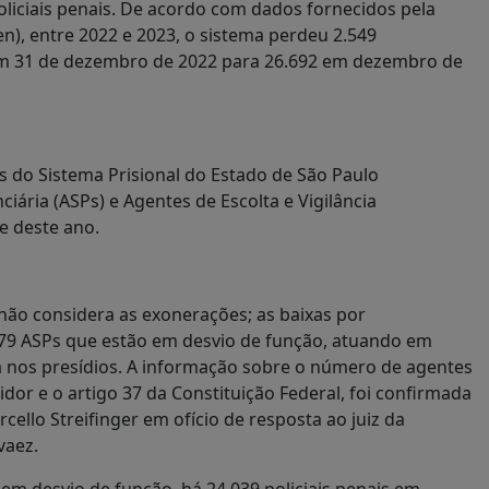
oliciais penais. De acordo com dados fornecidos pela
n), entre 2022 e 2023, o sistema perdeu 2.549
s em 31 de dezembro de 2022 para 26.692 em dezembro de
s do Sistema Prisional do Estado de São Paulo
ária (ASPs) e Agentes de Escolta e Vigilância
re deste ano.
não considera as exonerações; as baixas por
79 ASPs que estão em desvio de função, atuando em
a nos presídios. A informação sobre o número de agentes
dor e o artigo 37 da Constituição Federal, foi confirmada
cello Streifinger em ofício de resposta ao juiz da
rvaez.
em desvio de função, há 24.039 policiais penais em