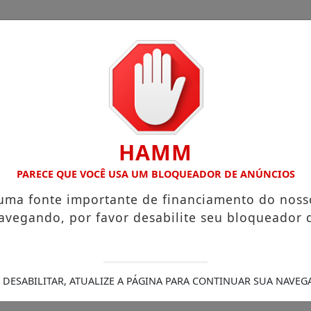
HAMM
PARECE QUE VOCÊ USA UM BLOQUEADOR DE ANÚNCIOS
esconto
/
 uma fonte importante de financiamento do noss
ópolis consolida 130 anos de história com foco em alta c
avegando, por favor desabilite seu bloqueador 
 nas eleições de 2026
A força do pensamento livre em u
idade
Ricardo Nunes e Tarcísio celebram avanço da Linha 
 torna-se política pública permanente
Fábrica de Itatiba 
0 mil m2 conta com exposição de aviões, centro de convenç
 DESABILITAR, ATUALIZE A PÁGINA PARA CONTINUAR SUA NAVEG