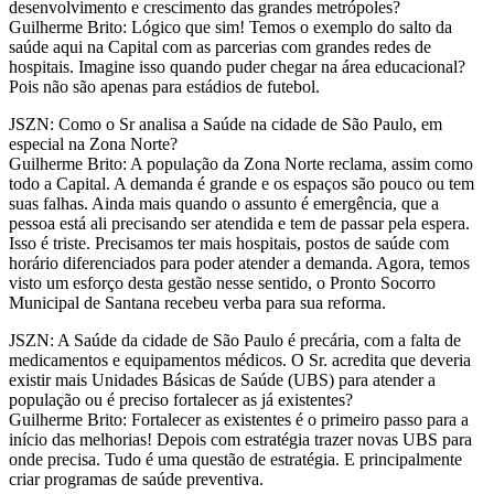
desenvolvimento e crescimento das grandes metrópoles?
Guilherme Brito: Lógico que sim! Temos o exemplo do salto da
saúde aqui na Capital com as parcerias com grandes redes de
hospitais. Imagine isso quando puder chegar na área educacional?
Pois não são apenas para estádios de futebol.
JSZN: Como o Sr analisa a Saúde na cidade de São Paulo, em
especial na Zona Norte?
Guilherme Brito: A população da Zona Norte reclama, assim como
todo a Capital. A demanda é grande e os espaços são pouco ou tem
suas falhas. Ainda mais quando o assunto é emergência, que a
pessoa está ali precisando ser atendida e tem de passar pela espera.
Isso é triste. Precisamos ter mais hospitais, postos de saúde com
horário diferenciados para poder atender a demanda. Agora, temos
visto um esforço desta gestão nesse sentido, o Pronto Socorro
Municipal de Santana recebeu verba para sua reforma.
JSZN: A Saúde da cidade de São Paulo é precária, com a falta de
medicamentos e equipamentos médicos. O Sr. acredita que deveria
existir mais Unidades Básicas de Saúde (UBS) para atender a
população ou é preciso fortalecer as já existentes?
Guilherme Brito: Fortalecer as existentes é o primeiro passo para a
início das melhorias! Depois com estratégia trazer novas UBS para
onde precisa. Tudo é uma questão de estratégia. E principalmente
criar programas de saúde preventiva.