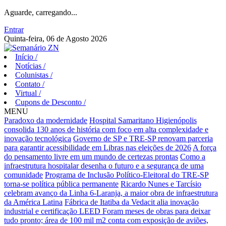
Aguarde, carregando...
Entrar
Quinta-feira, 06 de Agosto 2026
Início
/
Notícias
/
Colunistas
/
Contato
/
Virtual
/
Cupons de Desconto
/
MENU
Paradoxo da modernidade
Hospital Samaritano Higienópolis
consolida 130 anos de história com foco em alta complexidade e
inovação tecnológica
Governo de SP e TRE-SP renovam parceria
para garantir acessibilidade em Libras nas eleições de 2026
A força
do pensamento livre em um mundo de certezas prontas
Como a
infraestrutura hospitalar desenha o futuro e a segurança de uma
comunidade
Programa de Inclusão Político-Eleitoral do TRE-SP
torna-se política pública permanente
Ricardo Nunes e Tarcísio
celebram avanço da Linha 6-Laranja, a maior obra de infraestrutura
da América Latina
Fábrica de Itatiba da Vedacit alia inovação
industrial e certificação LEED
Foram meses de obras para deixar
tudo pronto; área de 100 mil m2 conta com exposição de aviões,