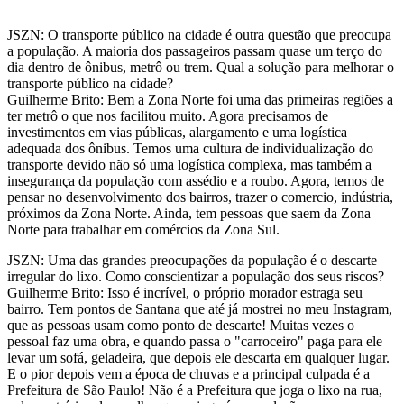
JSZN: O transporte público na cidade é outra questão que preocupa
a população. A maioria dos passageiros passam quase um terço do
dia dentro de ônibus, metrô ou trem. Qual a solução para melhorar o
transporte público na cidade?
Guilherme Brito: Bem a Zona Norte foi uma das primeiras regiões a
ter metrô o que nos facilitou muito. Agora precisamos de
investimentos em vias públicas, alargamento e uma logística
adequada dos ônibus. Temos uma cultura de individualização do
transporte devido não só uma logística complexa, mas também a
insegurança da população com assédio e a roubo. Agora, temos de
pensar no desenvolvimento dos bairros, trazer o comercio, indústria,
próximos da Zona Norte. Ainda, tem pessoas que saem da Zona
Norte para trabalhar em comércios da Zona Sul.
JSZN: Uma das grandes preocupações da população é o descarte
irregular do lixo. Como conscientizar a população dos seus riscos?
Guilherme Brito: Isso é incrível, o próprio morador estraga seu
bairro. Tem pontos de Santana que até já mostrei no meu Instagram,
que as pessoas usam como ponto de descarte! Muitas vezes o
pessoal faz uma obra, e quando passa o "carroceiro" paga para ele
levar um sofá, geladeira, que depois ele descarta em qualquer lugar.
E o pior depois vem a época de chuvas e a principal culpada é a
Prefeitura de São Paulo! Não é a Prefeitura que joga o lixo na rua,