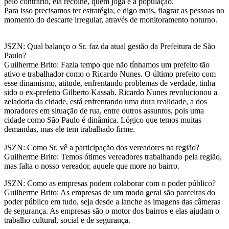
pelo contrário, ela recolhe, quem joga é a população.
Para isso precisamos ter estratégia, e digo mais, flagrar as pessoas no
momento do descarte irregular, através de monitoramento noturno.
JSZN: Qual balanço o Sr. faz da atual gestão da Prefeitura de São
Paulo?
Guilherme Brito: Fazia tempo que não tínhamos um prefeito tão
ativo e trabalhador como o Ricardo Nunes. O último prefeito com
esse dinamismo, atitude, enfrentando problemas de verdade, tinha
sido o ex-prefeito Gilberto Kassab. Ricardo Nunes revolucionou a
zeladoria da cidade, está enfrentando uma dura realidade, a dos
moradores em situação de rua, entre outros assuntos, pois uma
cidade como São Paulo é dinâmica. Lógico que temos muitas
demandas, mas ele tem trabalhado firme.
JSZN: Como Sr. vê a participação dos vereadores na região?
Guilherme Brito: Temos ótimos vereadores trabalhando pela região,
mas falta o nosso vereador, aquele que more no bairro.
JSZN: Como as empresas podem colaborar com o poder público?
Guilherme Brito: As empresas de um modo geral são parceiras do
poder público em tudo, seja desde a lanche as imagens das câmeras
de segurança. As empresas são o motor dos bairros e elas ajudam o
trabalho cultural, social e de segurança.