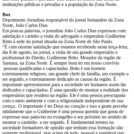
instituições públicas e privadas e a população da Zona Norte.
Box
Depoimento Jornalista responsável do jornal Semanário da Zona
Norte, João Carlos Dias
Em poucas palavras, o jornalista João Carlos Dias expressou com
satisfação e carinho a visita do advogado e empresário Guilherme
Brito à sede do jornal situada na Zona Norte de São Paulo.
“É com enorme satisfação que estamos recebendo nesta terça-feira,
dia 8 de agosto, no jornal, a visita de um grande empresário e
profissional do Direito, Guilherme Brito. Morador da região de
Santana, na Zona Norte. É sempre bom ter em nosso convívio
pessoas qualificadas e capacitadas. Brito é um homem
extremamente religioso, um grande chefe de família, um exemplo a
ser seguido, e extremamente dedicado as causas da região. É
importante apresentarmos para a sociedade ser humanos assim tão
dedicados e capacitados. É uma questão de mostrar a realidade dos
empresários que residem na região. Ele é uma pessoa preocupada
com o meio ambiente e com a religiosidade independente de sua
crença. O importante é ter Deus no coração e isso a gente percebe
nitidamente que o Guilherme é uma pessoa querida que gosta de
expressar suas palavras no evangelho a seu próximo no sentido de
mostrar o caminho a ser seguido. É fundamental termos na
sociedade formadores de opinião que tenham essa formação não
somente profissional, mas acima de tudo, pessoal e espiritual que