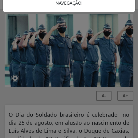
SEMANÁRIO ZONA NORTE
NAVEGAÇÃO!
A-
A+
O Dia do Soldado brasileiro é celebrado no
dia 25 de agosto, em alusão ao nascimento de
Luís Alves de Lima e Silva, o Duque de Caxias,