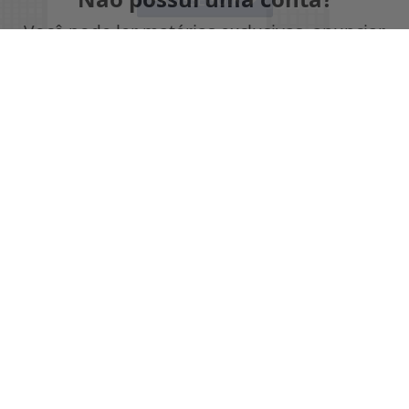
PROSSEGUIR
Você pode ler matérias exclusivas, anunciar
classificados e muito mais!
CRIAR MINHA CONTA
SIGA
SEMANÁRIO ZN
NAS REDES SOCIAIS
/ NOTÍCIAS
GERAL
SEGURANÇA PÚBLICA
JUDICIÁRIO