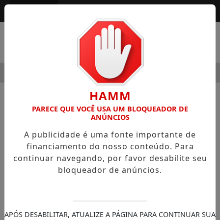
Entrar
MENU
 MODERNIDADE
HOSPITAL SAMARITANO HIGIENÓPOLIS 
HAMM
NOTÍCIAS
SEGURANÇA PÚBLICA
PARECE QUE VOCÊ USA UM BLOQUEADOR DE
ANÚNCIOS
Academia do Barro Branco presta
A publicidade é uma fonte importante de
homenagem a oficiais no Dia do
financiamento do nosso conteúdo. Para
Soldado
continuar navegando, por favor desabilite seu
O Dia do Soldado brasileiro é celebrado no
bloqueador de anúncios.
dia 25 de agosto, em alusão ao
nascimento de Luís Alves de Lima e Silva
APÓS DESABILITAR, ATUALIZE A PÁGINA PARA CONTINUAR SUA
30/11/-0001 00:00