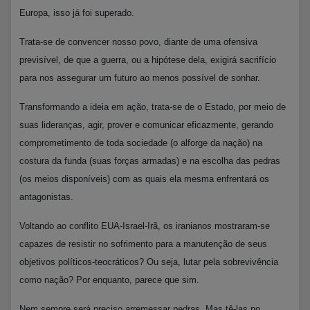
Europa, isso já foi superado.
Trata-se de convencer nosso povo, diante de uma ofensiva
previsível, de que a guerra, ou a hipótese dela, exigirá sacrifício
para nos assegurar um futuro ao menos possível de sonhar.
Transformando a ideia em ação, trata-se de o Estado, por meio de
suas lideranças, agir, prover e comunicar eficazmente, gerando
comprometimento de toda sociedade (o alforge da nação) na
costura da funda (suas forças armadas) e na escolha das pedras
(os meios disponíveis) com as quais ela mesma enfrentará os
antagonistas.
Voltando ao conflito EUA-Israel-Irã, os iranianos mostraram-se
capazes de resistir no sofrimento para a manutenção de seus
objetivos políticos-teocráticos? Ou seja, lutar pela sobrevivência
como nação? Por enquanto, parece que sim.
Nem sempre será preciso arremessar pedras. Mas tê-las no