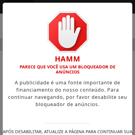
Entrar
MENU
ODERNIDADE
HOSPITAL SAMARITANO HIGIENÓPOLIS CON
HAMM
NOTÍCIAS
GERAL
PARECE QUE VOCÊ USA UM BLOQUEADOR DE
ANÚNCIOS
Lar Center primeiro shopping de
A publicidade é uma fonte importante de
decoração da cidade celebra 36
financiamento do nosso conteúdo. Para
anos
continuar navegando, por favor desabilite seu
Com promoção especial durante todo o
bloqueador de anúncios.
mês de junho, os clientes poderão ganhar
itens de perfumaria para casa da marca
L’Envie
APÓS DESABILITAR, ATUALIZE A PÁGINA PARA CONTINUAR SUA