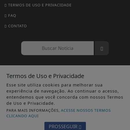
TERMOS DE USO E PRIVACIDADE
FAQ
CONTATO
Termos de Uso e Privacidade
© 2020 DK DIGITAL - TODOS OS DIREITOS RESERVADOS.
Esse site utiliza cookies para melhorar sua
experiência de navegação. Ao continuar o acesso,
entendemos que você concorda com nossos Termos
de Uso e Privacidade.
PARA MAIS INFORMAÇÕES,
ACESSE NOSSOS TERMOS
CLICANDO AQUI
PROSSEGUIR