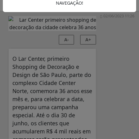
NAVEGAÇÃO!
SEMANÁRIO ZONA NORTE
02/06/2023 11:26
A-
A+
O Lar Center, primeiro
Shopping de Decoração e
Design de São Paulo, parte do
complexo Cidade Center
Norte, comemora 36 anos esse
mês e, para celebrar a data,
preparou uma campanha
especial. Até o dia 30 de
junho, os clientes que
acumularem R$ 4 mil reais em