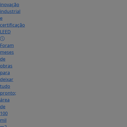
inovação
industrial
e
certificação
LEED
Foram
meses
de
obras
para
deixar
tudo
pronto;
área
de
100
mil