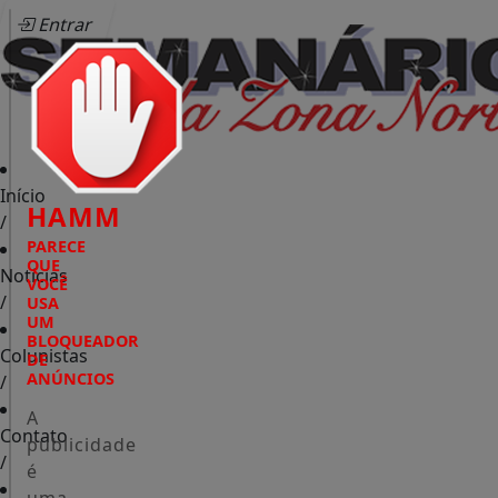
Entrar
Início
HAMM
/
PARECE
QUE
Notícias
VOCÊ
/
USA
UM
BLOQUEADOR
Colunistas
DE
ANÚNCIOS
/
A
Contato
publicidade
/
é