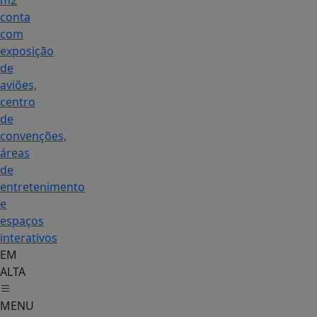
m2
conta
com
exposição
de
aviões,
centro
de
convenções,
áreas
de
entretenimento
e
espaços
interativos
EM
ALTA
MENU