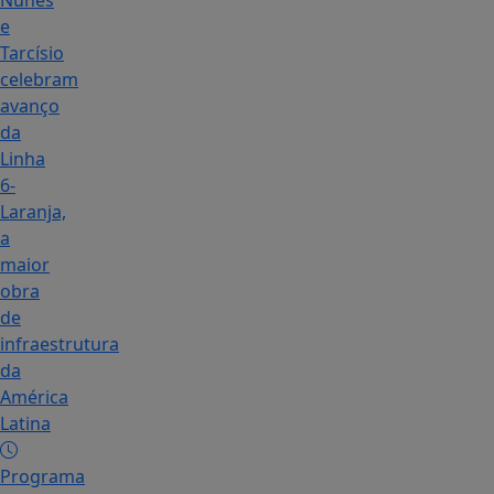
Nunes
e
Tarcísio
celebram
avanço
da
Linha
6-
Laranja,
a
maior
obra
de
infraestrutura
da
América
Latina
Programa