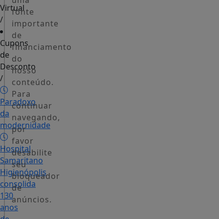
uma
Virtual
fonte
/
importante
de
Cupons
financiamento
de
do
Desconto
nosso
/
conteúdo.
Para
Paradoxo
continuar
da
navegando,
modernidade
por
favor
Hospital
desabilite
Samaritano
seu
Higienópolis
bloqueador
consolida
de
130
anúncios.
anos