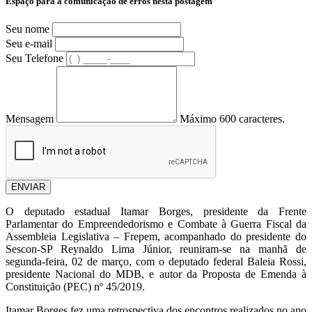
Espaço para a comunicação de erros nesta postagem
Seu nome
Seu e-mail
Seu Telefone
Mensagem
Máximo 600 caracteres.
ENVIAR
O deputado estadual Itamar Borges, presidente da Frente
Parlamentar do Empreendedorismo e Combate à Guerra Fiscal da
Assembleia Legislativa – Frepem, acompanhado do presidente do
Sescon-SP Reynaldo Lima Júnior, reuniram-se na manhã de
segunda-feira, 02 de março, com o deputado federal Baleia Rossi,
presidente Nacional do MDB, e autor da Proposta de Emenda à
Constituição (PEC) nº 45/2019.
Itamar Borges fez uma retrospectiva dos encontros realizados no ano