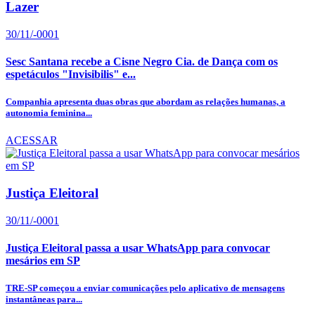
Lazer
30/11/-0001
Sesc Santana recebe a Cisne Negro Cia. de Dança com os
espetáculos "Invisibilis" e...
Companhia apresenta duas obras que abordam as relações humanas, a
autonomia feminina...
ACESSAR
Justiça Eleitoral
30/11/-0001
Justiça Eleitoral passa a usar WhatsApp para convocar
mesários em SP
TRE-SP começou a enviar comunicações pelo aplicativo de mensagens
instantâneas para...