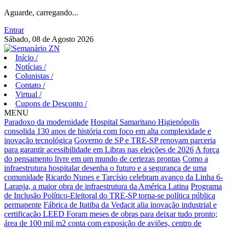
Aguarde, carregando...
Entrar
Sábado, 08 de Agosto 2026
Início
/
Notícias
/
Colunistas
/
Contato
/
Virtual
/
Cupons de Desconto
/
MENU
Paradoxo da modernidade
Hospital Samaritano Higienópolis
consolida 130 anos de história com foco em alta complexidade e
inovação tecnológica
Governo de SP e TRE-SP renovam parceria
para garantir acessibilidade em Libras nas eleições de 2026
A força
do pensamento livre em um mundo de certezas prontas
Como a
infraestrutura hospitalar desenha o futuro e a segurança de uma
comunidade
Ricardo Nunes e Tarcísio celebram avanço da Linha 6-
Laranja, a maior obra de infraestrutura da América Latina
Programa
de Inclusão Político-Eleitoral do TRE-SP torna-se política pública
permanente
Fábrica de Itatiba da Vedacit alia inovação industrial e
certificação LEED
Foram meses de obras para deixar tudo pronto;
área de 100 mil m2 conta com exposição de aviões, centro de