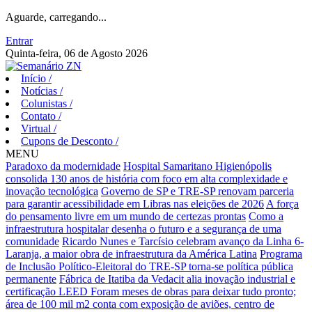
Aguarde, carregando...
Entrar
Quinta-feira, 06 de Agosto 2026
Início
/
Notícias
/
Colunistas
/
Contato
/
Virtual
/
Cupons de Desconto
/
MENU
Paradoxo da modernidade
Hospital Samaritano Higienópolis
consolida 130 anos de história com foco em alta complexidade e
inovação tecnológica
Governo de SP e TRE-SP renovam parceria
para garantir acessibilidade em Libras nas eleições de 2026
A força
do pensamento livre em um mundo de certezas prontas
Como a
infraestrutura hospitalar desenha o futuro e a segurança de uma
comunidade
Ricardo Nunes e Tarcísio celebram avanço da Linha 6-
Laranja, a maior obra de infraestrutura da América Latina
Programa
de Inclusão Político-Eleitoral do TRE-SP torna-se política pública
permanente
Fábrica de Itatiba da Vedacit alia inovação industrial e
certificação LEED
Foram meses de obras para deixar tudo pronto;
área de 100 mil m2 conta com exposição de aviões, centro de