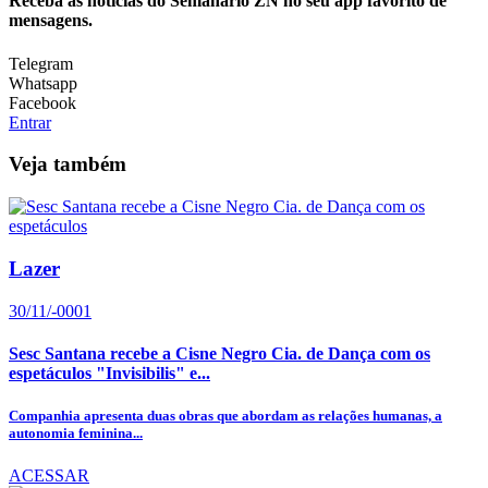
Receba as notícias do Semanário ZN no seu app favorito de
mensagens.
Telegram
Whatsapp
Facebook
Entrar
Veja também
Lazer
30/11/-0001
Sesc Santana recebe a Cisne Negro Cia. de Dança com os
espetáculos "Invisibilis" e...
Companhia apresenta duas obras que abordam as relações humanas, a
autonomia feminina...
ACESSAR