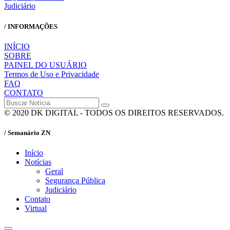
Judiciário
/ INFORMAÇÕES
INÍCIO
SOBRE
PAINEL DO USUÁRIO
Termos de Uso e Privacidade
FAQ
CONTATO
© 2020 DK DIGITAL - TODOS OS DIREITOS RESERVADOS.
/ Semanário ZN
Início
Notícias
Geral
Segurança Pública
Judiciário
Contato
Virtual