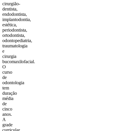
cirurgião-
dentista,
endodontista,
implantodontia,
estética,
periodontista,
ortodontista,
odontopediatria,
traumatologia
e
cirurgia
bucomaxilofacial.
O
curso
de
odontologia
tem
duração
média
de
cinco
anos.
A
grade
curricular