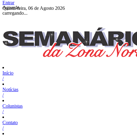
Entrar
Aguarde,
Quinta-feira, 06 de Agosto 2026
carregando...
Início
/
Notícias
/
Colunistas
/
Contato
/