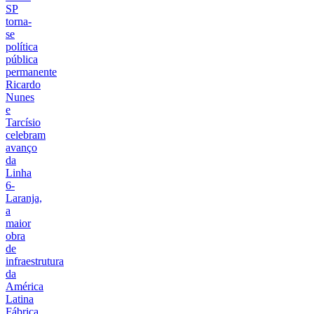
SP
torna-
se
política
pública
permanente
Ricardo
Nunes
e
Tarcísio
celebram
avanço
da
Linha
6-
Laranja,
a
maior
obra
de
infraestrutura
da
América
Latina
Fábrica