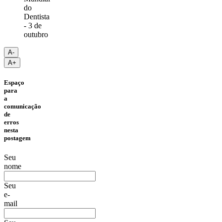
A-
A+
Espaço
para
a
comunicação
de
erros
nesta
postagem
Seu
nome
Seu
e-
mail