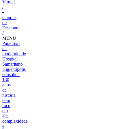
Virtual
/
Cupons
de
Desconto
/
MENU
Paradoxo
da
modernidade
Hospital
Samaritano
Higienópolis
consolida
130
anos
de
história
com
foco
em
alta
complexidade
e