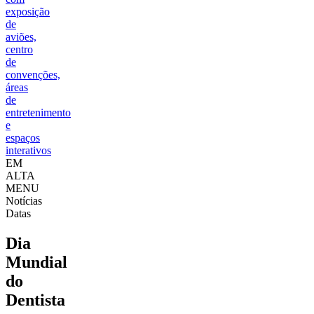
exposição
de
aviões,
centro
de
convenções,
áreas
de
entretenimento
e
espaços
interativos
EM
ALTA
MENU
Notícias
Datas
Dia
Mundial
do
Dentista