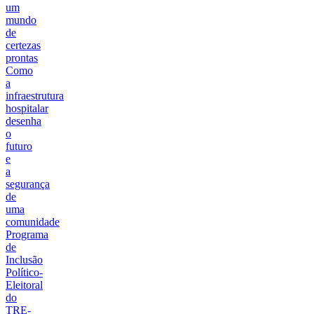
um
mundo
de
certezas
prontas
Como
a
infraestrutura
hospitalar
desenha
o
futuro
e
a
segurança
de
uma
comunidade
Programa
de
Inclusão
Político-
Eleitoral
do
TRE-