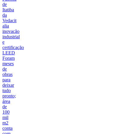
de
Itatiba
da
Vedacit
alia
inovação
industrial
e
certificação
LEED
Foram
meses
de
obras
para
deixar
tudo
pronto;
área
de
100
mil
m2
conta
com