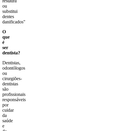
restaura
ou
substitui
dentes
danificados"
O
que
é
ser
dentista?
Dentistas,
odontólogos
ou
cirurgiões-
dentistas
são
profissionais
responsáveis
por
cuidar
da
saúde
e