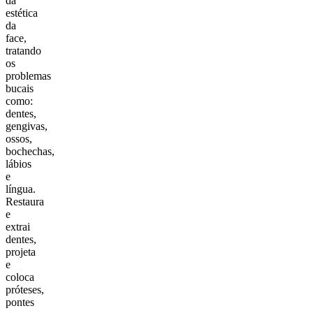
da
estética
da
face,
tratando
os
problemas
bucais
como:
dentes,
gengivas,
ossos,
bochechas,
lábios
e
língua.
Restaura
e
extrai
dentes,
projeta
e
coloca
próteses,
pontes