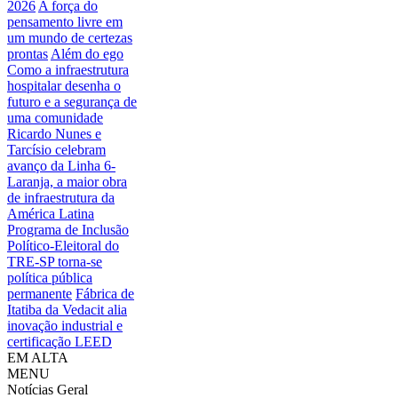
2026
A força do
pensamento livre em
um mundo de certezas
prontas
Além do ego
Como a infraestrutura
hospitalar desenha o
futuro e a segurança de
uma comunidade
Ricardo Nunes e
Tarcísio celebram
avanço da Linha 6-
Laranja, a maior obra
de infraestrutura da
América Latina
Programa de Inclusão
Político-Eleitoral do
TRE-SP torna-se
política pública
permanente
Fábrica de
Itatiba da Vedacit alia
inovação industrial e
certificação LEED
EM ALTA
MENU
Notícias
Geral