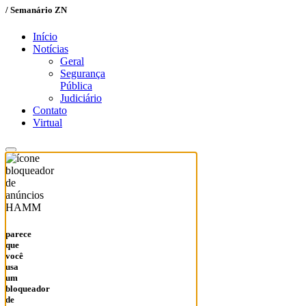
/ Semanário ZN
Início
Notícias
Geral
Segurança
Pública
Judiciário
Contato
Virtual
HAMM
parece
que
você
usa
um
bloqueador
de