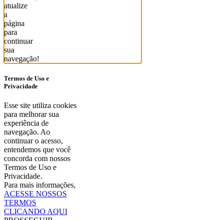
atualize
a
página
para
continuar
sua
navegação!
Termos de Uso e
Privacidade
Esse site utiliza cookies
para melhorar sua
experiência de
navegação. Ao
continuar o acesso,
entendemos que você
concorda com nossos
Termos de Uso e
Privacidade.
Para mais informações,
ACESSE NOSSOS
TERMOS
CLICANDO AQUI