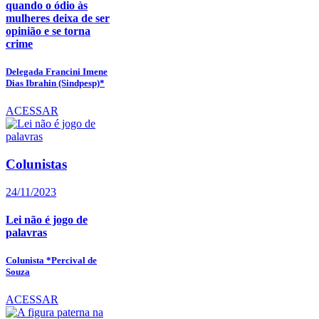
quando o ódio às
mulheres deixa de ser
opinião e se torna
crime
Delegada Francini Imene
Dias Ibrahin (Sindpesp)*
ACESSAR
Colunistas
24/11/2023
Lei não é jogo de
palavras
Colunista *Percival de
Souza
ACESSAR