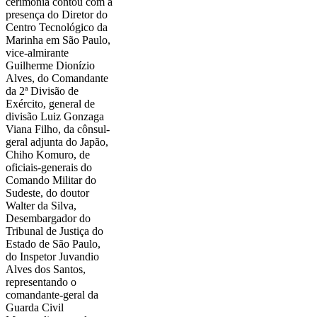
cerimônia contou com a
presença do Diretor do
Centro Tecnológico da
Marinha em São Paulo,
vice-almirante
Guilherme Dionízio
Alves, do Comandante
da 2ª Divisão de
Exército, general de
divisão Luiz Gonzaga
Viana Filho, da cônsul-
geral adjunta do Japão,
Chiho Komuro, de
oficiais-generais do
Comando Militar do
Sudeste, do doutor
Walter da Silva,
Desembargador do
Tribunal de Justiça do
Estado de São Paulo,
do Inspetor Juvandio
Alves dos Santos,
representando o
comandante-geral da
Guarda Civil