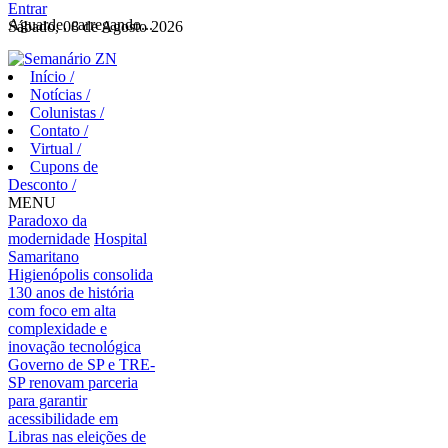
Entrar
Aguarde, carregando...
Sábado, 08 de Agosto 2026
Início
/
Notícias
/
Colunistas
/
Contato
/
Virtual
/
Cupons de
Desconto
/
MENU
Paradoxo da
modernidade
Hospital
Samaritano
Higienópolis consolida
130 anos de história
com foco em alta
complexidade e
inovação tecnológica
Governo de SP e TRE-
SP renovam parceria
para garantir
acessibilidade em
Libras nas eleições de