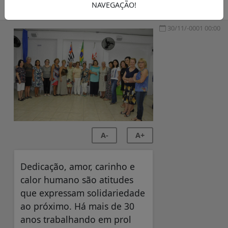
NAVEGAÇÃO!
SEMANÁRIO ZONA NORTE
30/11/-0001 00:00
A-
A+
Dedicação, amor, carinho e
calor humano são atitudes
que expressam solidariedade
ao próximo. Há mais de 30
anos trabalhando em prol