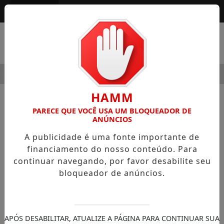
Entrar
MENU
DERNIDADE
HOSPITAL SAMARITANO HIGIENÓPOLIS CONS
HAMM
NOTÍCIAS
COLUNA SOCIAL
PARECE QUE VOCÊ USA UM BLOQUEADOR DE
ANÚNCIOS
Café da manhã da Creche Regina
A publicidade é uma fonte importante de
Angelorum reúne convidados e
financiamento do nosso conteúdo. Para
colaboradores para comemorar o
continuar navegando, por favor desabilite seu
Dia Internacional da Mulher
bloqueador de anúncios.
Dedicação, amor, carinho e calor humano
são atitudes que expressam solidariedade
ao próximo
APÓS DESABILITAR, ATUALIZE A PÁGINA PARA CONTINUAR SUA