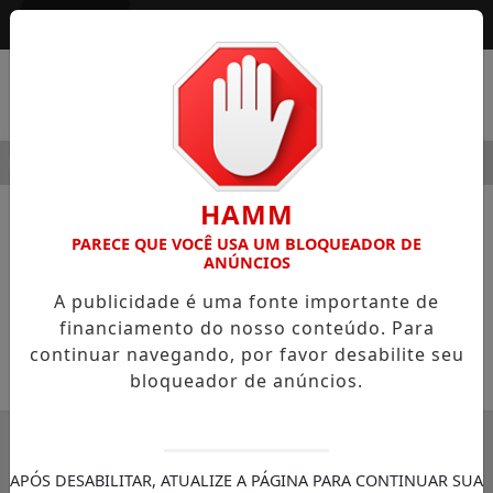
Entrar
MENU
ODERNIDADE
HOSPITAL SAMARITANO HIGIENÓPOLIS CON
HAMM
NOTÍCIAS
COLUNISTAS
PARECE QUE VOCÊ USA UM BLOQUEADOR DE
ANÚNCIOS
Reinvenção da moral
A publicidade é uma fonte importante de
O Brasil passado a limpo
financiamento do nosso conteúdo. Para
continuar navegando, por favor desabilite seu
30/11/-0001 00:00
bloqueador de anúncios.
SEMANÁRIO ZONA NORTE
APÓS DESABILITAR, ATUALIZE A PÁGINA PARA CONTINUAR SUA