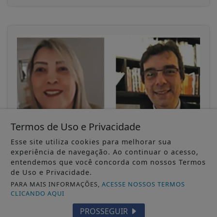
Termos de Uso e Privacidade
Esse site utiliza cookies para melhorar sua
30/11/-0001
COLUNISTAS
experiência de navegação. Ao continuar o acesso,
Estatuto do Idoso: garantias e benefícios
entendemos que você concorda com nossos Termos
de Uso e Privacidade.
Clarice Maria de Jesus D’Urso e Umberto Luiz
Borges D’Urso
PARA MAIS INFORMAÇÕES,
ACESSE NOSSOS TERMOS
CLICANDO AQUI
ACESSAR
PROSSEGUIR