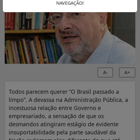
NAVEGAÇÃO!
A-
A+
Todos parecem querer “O Brasil passado a
limpo”. A devassa na Administração Pública, a
incestuosa relação entre Governo e
empresariado, a sensação de que os
desmandos atingiram estágio de evidente
insuportabilidade pela parte saudável da