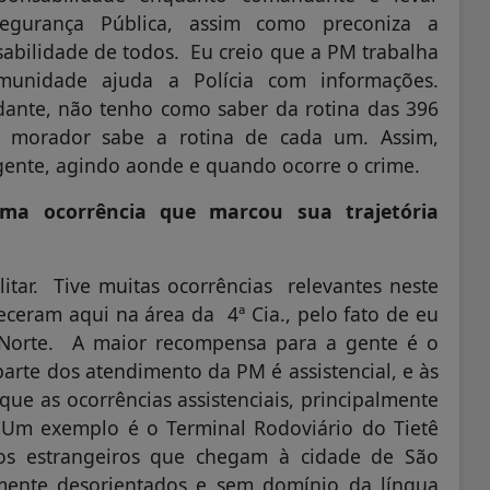
gurança Pública, assim como preconiza a
sabilidade de todos. Eu creio que a PM trabalha
unidade ajuda a Polícia com informações.
dante, não tenho como saber da rotina das 396
o morador sabe a rotina de cada um. Assim,
gente, agindo aonde e quando ocorre o crime.
a ocorrência que marcou sua trajetória
itar. Tive muitas ocorrências relevantes neste
eceram aqui na área da 4ª Cia., pelo fato de eu
 Norte. A maior recompensa para a gente é o
rte dos atendimento da PM é assistencial, e às
que as ocorrências assistenciais, principalmente
s. Um exemplo é o Terminal Rodoviário do Tietê
aos estrangeiros que chegam à cidade de São
ente desorientados e sem domínio da língua