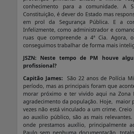
conhecimento para a comunidade. A Se
Constituição, é dever do Estado mas respon
em prol da Segurança Pública. E a com
Infelizmente, como administrador e coman
ruas que compreende a 4ª Cia. Agora, 
conseguimos trabalhar de forma mais inteli
JSZN: Neste tempo de PM houve algum
profissional?
Capitão James:
São 22 anos de Polícia Mil
período, mas as principais foram que acont
morar próximo e ter vivido aqui na Zona
agradecimento da população. Hoje, maior pa
vezes não está vinculado a um crime. Creio 
ao auxilio público, são as mais relevante
onde prestamos auxílio, principalmente 
Paulo sem nenhuma documentação, totalm