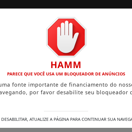
/
/
/
INÍCIO
NOTÍCIAS
COLUNISTAS
ANO HIGIENÓPOLIS CONSOLIDA 130 ANOS DE HISTÓRIA COM 
HAMM
PARECE QUE VOCÊ USA UM BLOQUEADOR DE ANÚNCIOS
. do 5º BPM/M visita a 
 uma fonte importante de financiamento do noss
Norte
avegando, por favor desabilite seu bloqueador 
BPM/M, major Sérgio Pontirolli Araújo
 DESABILITAR, ATUALIZE A PÁGINA PARA CONTINUAR SUA NAVEG
4/11/2019 15:16