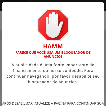
Entrar
MENU
XO DA MODERNIDADE
HOSPITAL SAMARITANO HIGIENÓPO
HAMM
FUTEBOL
PARECE QUE VOCÊ USA UM BLOQUEADOR DE
ANÚNCIOS
A publicidade é uma fonte importante de
financiamento do nosso conteúdo. Para
SÉRIE A
SÉRIE B
EUROPA
continuar navegando, por favor desabilite seu
bloqueador de anúncios.
APÓS DESABILITAR, ATUALIZE A PÁGINA PARA CONTINUAR SUA