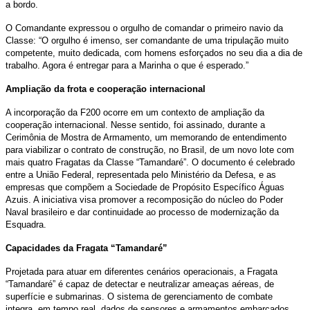
a bordo.
O Comandante expressou o orgulho de comandar o primeiro navio da
Classe: “O orgulho é imenso, ser comandante de uma tripulação muito
competente, muito dedicada, com homens esforçados no seu dia a dia de
trabalho. Agora é entregar para a Marinha o que é esperado.”
Ampliação da frota e cooperação internacional
A incorporação da F200 ocorre em um contexto de ampliação da
cooperação internacional. Nesse sentido, foi assinado, durante a
Cerimônia de Mostra de Armamento, um memorando de entendimento
para viabilizar o contrato de construção, no Brasil, de um novo lote com
mais quatro Fragatas da Classe “Tamandaré”. O documento é celebrado
entre a União Federal, representada pelo Ministério da Defesa, e as
empresas que compõem a Sociedade de Propósito Específico Águas
Azuis. A iniciativa visa promover a recomposição do núcleo do Poder
Naval brasileiro e dar continuidade ao processo de modernização da
Esquadra.
Capacidades da Fragata “Tamandaré”
Projetada para atuar em diferentes cenários operacionais, a Fragata
“Tamandaré” é capaz de detectar e neutralizar ameaças aéreas, de
superfície e submarinas. O sistema de gerenciamento de combate
integra, em tempo real, dados de sensores e armamentos embarcados,