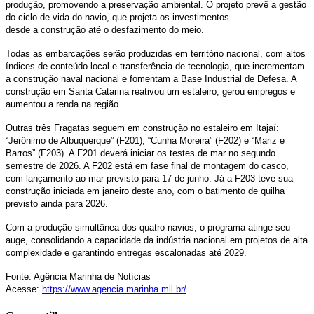
produção, promovendo a preservação ambiental. O projeto prevê a gestão
do ciclo de vida do navio, que projeta os investimentos
desde a construção até o desfazimento do meio.
Todas as embarcações serão produzidas em território nacional, com altos
índices de conteúdo local e transferência de tecnologia, que incrementam
a construção naval nacional e fomentam a Base Industrial de Defesa. A
construção em Santa Catarina reativou um estaleiro, gerou empregos e
aumentou a renda na região.
Outras três Fragatas seguem em construção no estaleiro em Itajaí:
“Jerônimo de Albuquerque” (F201), “Cunha Moreira” (F202) e “Mariz e
Barros” (F203). A F201 deverá iniciar os testes de mar no segundo
semestre de 2026. A F202 está em fase final de montagem do casco,
com lançamento ao mar previsto para 17 de junho. Já a F203 teve sua
construção iniciada em janeiro deste ano, com o batimento de quilha
previsto ainda para 2026.
Com a produção simultânea dos quatro navios, o programa atinge seu
auge, consolidando a capacidade da indústria nacional em projetos de alta
complexidade e garantindo entregas escalonadas até 2029.
Fonte: Agência Marinha de Notícias
Acesse:
https://www.agencia.marinha.mil.br/