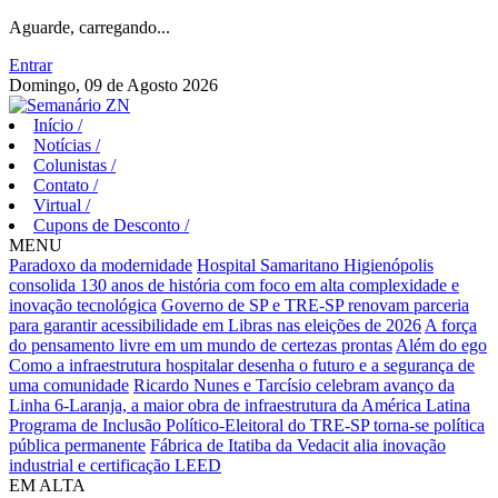
Aguarde, carregando...
Entrar
Domingo, 09 de Agosto 2026
Início
/
Notícias
/
Colunistas
/
Contato
/
Virtual
/
Cupons de Desconto
/
MENU
Paradoxo da modernidade
Hospital Samaritano Higienópolis
consolida 130 anos de história com foco em alta complexidade e
inovação tecnológica
Governo de SP e TRE-SP renovam parceria
para garantir acessibilidade em Libras nas eleições de 2026
A força
do pensamento livre em um mundo de certezas prontas
Além do ego
Como a infraestrutura hospitalar desenha o futuro e a segurança de
uma comunidade
Ricardo Nunes e Tarcísio celebram avanço da
Linha 6-Laranja, a maior obra de infraestrutura da América Latina
Programa de Inclusão Político-Eleitoral do TRE-SP torna-se política
pública permanente
Fábrica de Itatiba da Vedacit alia inovação
industrial e certificação LEED
EM ALTA