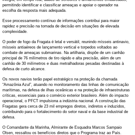
permitindo identificar e classificar ameaças e apoiar o operador na
escolha da resposta mais adequada.
Esse processamento contínuo de informações contribui para maior
rapidez e precisão na tomada de decisão em situações de elevada
complexidade.
O poder de fogo da Fragata é letal e versátil, reunindo mísseis antinavio,
mísseis antiaéreos de lançamento vertical e torpedos voltados ao
combate de ameaças submarinas. Na artilharia, dispõe de um canhão
principal de 76 milímetros de tiro rápido e alta precisão, além de um
canhão de 30 milímetros e duas metralhadoras pesadas destinadas à
defesa de curto alcance.
Os novos navios terão papel estratégico na proteção da chamada
“Amazônia Azul”, atuando no monitoramento das linhas de comunicação
marítimas, na defesa de ilhas oceânicas e na proteção de infraestruturas
críticas, essenciais para o comércio exterior brasileiro. Além do impacto
operacional, o PFCT impulsiona a indústria nacional. A construção das
Fragatas gera cerca de 23 mil empregos diretos, indiretos e induzidos,
contribuindo para o fortalecimento do setor naval e da base industrial de
defesa.
O Comandante da Marinha, Almirante de Esquadra Marcos Sampaio
Olsen, ressaltou os benefícios diretos que o Programa traz ao País.