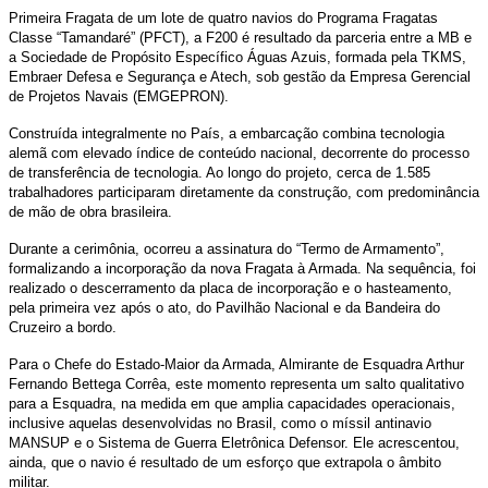
Primeira Fragata de um lote de quatro navios do Programa Fragatas
Classe “Tamandaré” (PFCT), a F200 é resultado da parceria entre a MB e
a Sociedade de Propósito Específico Águas Azuis, formada pela TKMS,
Embraer Defesa e Segurança e Atech, sob gestão da Empresa Gerencial
de Projetos Navais (EMGEPRON).
Construída integralmente no País, a embarcação combina tecnologia
alemã com elevado índice de conteúdo nacional, decorrente do processo
de transferência de tecnologia. Ao longo do projeto, cerca de 1.585
trabalhadores participaram diretamente da construção, com predominância
de mão de obra brasileira.
Durante a cerimônia, ocorreu a assinatura do “Termo de Armamento”,
formalizando a incorporação da nova Fragata à Armada. Na sequência, foi
realizado o descerramento da placa de incorporação e o hasteamento,
pela primeira vez após o ato, do Pavilhão Nacional e da Bandeira do
Cruzeiro a bordo.
Para o Chefe do Estado-Maior da Armada, Almirante de Esquadra Arthur
Fernando Bettega Corrêa, este momento representa um salto qualitativo
para a Esquadra, na medida em que amplia capacidades operacionais,
inclusive aquelas desenvolvidas no Brasil, como o míssil antinavio
MANSUP e o Sistema de Guerra Eletrônica Defensor. Ele acrescentou,
ainda, que o navio é resultado de um esforço que extrapola o âmbito
militar.