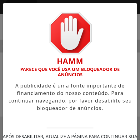
Entrar
MENU
ODERNIDADE
ALÉM DO EGO
HOSPITAL SAMARITANO
HAMM
NOTÍCIAS
COLUNISTAS
PARECE QUE VOCÊ USA UM BLOQUEADOR DE
ANÚNCIOS
ESG: tem de insistir
A publicidade é uma fonte importante de
Colunista José Renato Nalini
financiamento do nosso conteúdo. Para
continuar navegando, por favor desabilite seu
05/07/2024 11:10
bloqueador de anúncios.
SEMANÁRIO ZONA NORTE
APÓS DESABILITAR, ATUALIZE A PÁGINA PARA CONTINUAR SUA