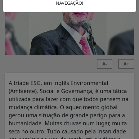
NAVEGAÇÃO!
A-
A+
A tríade ESG, em inglês Environmental
(Ambiente), Social e Governança, é uma tática
utilizada para fazer com que todos pensem na
mudança climática. O aquecimento global
gerou uma situação de grande perigo para a
humanidade. Muitas chuvas num lugar, muita
seca no outro. Tudo causado pela insanidade